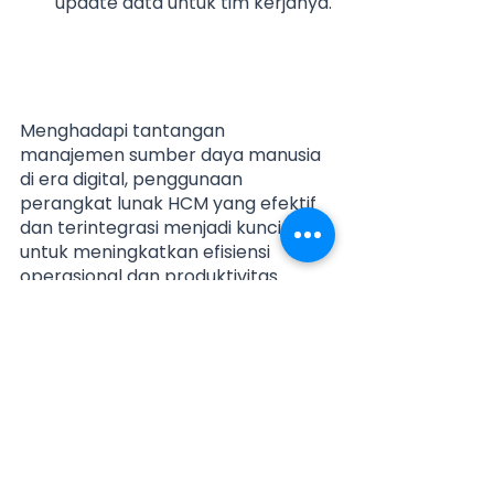
update data untuk tim kerjanya.
Menghadapi tantangan 
manajemen sumber daya manusia 
di era digital, penggunaan 
perangkat lunak HCM yang efektif 
dan terintegrasi menjadi kunci 
untuk meningkatkan efisiensi 
operasional dan produktivitas 
bisnis. Sebagai solusi HCM terbaik di 
Indonesia, HARPA dapat membantu 
perusahaan mengelola sumber 
daya manusianya dengan mudah 
dan efisien. Dengan fitur yang 
komprehensif dan mudah 
digunakan serta dukungan 
teknologi terkini, perangkat lunak 